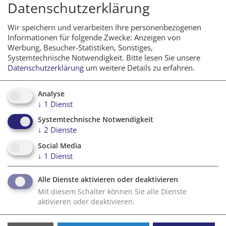
Datenschutzerklärung
Studenten an Fachhochschulen und Universitäten, die
sich mit Transport, Parken, Individual- und Öffentlicher
Wir speichern und verarbeiten Ihre personenbezogenen
Verkehr und der Entwicklung sowie dem Miteinander
Informationen für folgende Zwecke: Anzeigen von
der verschiedenen Transportmittel in der Stadt
Werbung, Besucher-Statistiken, Sonstiges,
befassen.
Systemtechnische Notwendigkeit.
Bitte lesen Sie unsere
Datenschutzerklärung
um weitere Details zu erfahren.
Der Preis ist mit 5.000 Euro dotiert
und wird für
Projekt-, Seminar-, Fach-, Bakkalaureat-, Diplom- oder
Masterarbeiten sowie Ideenkonzepte vergeben,
die
Analyse
↓
1
Dienst
einen zukunftsorientierten Beitrag zur Lösung von
Verkehrs- und Parkproblemen in Städten leisten.
Systemtechnische Notwendigkeit
Dabei sind kreative Beiträge zum Verkehr der Zukunft
↓
2
Dienste
ebenso willkommen wie neuartige Konzepte und Ideen.
Social Media
↓
1
Dienst
Eine fachkundige Jury, bestehend aus Vertretern der
Wissenschaft, der Wirtschaft, des ÖAMTC und der Stadt
Alle Dienste aktivieren oder deaktivieren
Wien sowie einem Kommunikationsfachmann,
Mit diesem Schalter können Sie alle Dienste
bewertet die Einreichungen.
aktivieren oder deaktivieren.
Die Ausschreibung liegt in Universitäten und
Fachhochschulen in Österreich und den