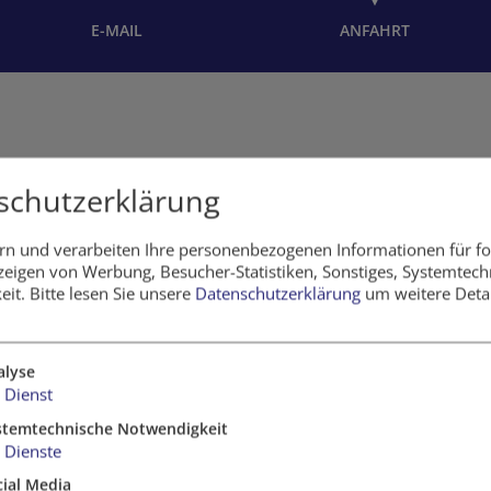
E-MAIL
ANFAHRT
schutzerklärung
rn und verarbeiten Ihre personenbezogenen Informationen für f
eigen von Werbung, Besucher-Statistiken, Sonstiges, Systemtech
eit.
Bitte lesen Sie unsere
Datenschutzerklärung
um weitere Detai
hrsmittel:
ansplatz
alyse
Dienst
Verkehrsmittel
stemtechnische Notwendigkeit
Dienste
lichkeiten in der Nähe:
cial Media