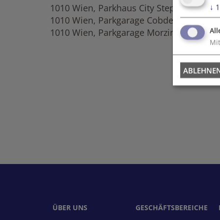
1010 Wien, Parkhaus City Stephansplatz 
↓
1
1010 Wien, Parkgarage Cobdengasse (ca
All
1010 Wien, Parkgarage Morzinplatz / Fran
Mit
ABLEHNE
ÜBER UNS
GESCHÄFTSBEREICHE