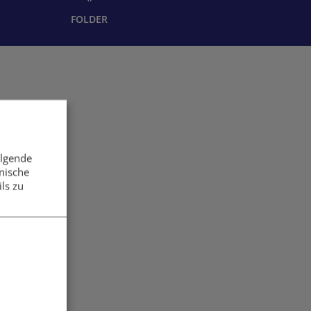
FOLDER
olgende
nische
ls zu