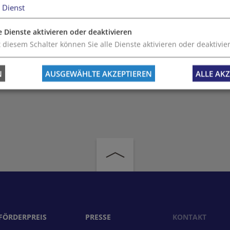
(ca. 4 Gehminuten)
Dienst
. 8 Gehminuten)
e Dienste aktivieren oder deaktivieren
z Josefs Kai (ca. 11 Gehminuten)
 diesem Schalter können Sie alle Dienste aktivieren oder deaktivie
N
AUSGEWÄHLTE AKZEPTIEREN
ALLE AKZ
FÖRDERPREIS
PRESSE
KONTAKT