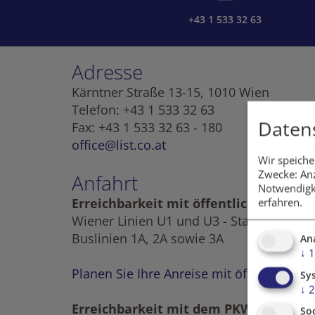
+43 1 533 32 63
Adresse
Kärntner Straße 13-15, 1010 Wien
Telefon: +43 1 533 32 63
Daten
Fax: +43 1 533 32 63 - 180
office@list.co.at
Wir speiche
Zwecke: Anz
Anfahrt
Notwendigk
Erreichbarkeit mit öffentlichen Verke
erfahren.
Wiener Linien U1 und U3 - Station Steph
Buslinien 1A, 2A sowie 3A
An
↓
1
Planen Sie Ihre Anreise mit öffentlichen 
Sy
↓
2
Erreichbarkeit mit dem PKW / Parkmög
So